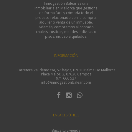
Inmogestión Balear es una
inmobiliaria en Mallorca que gestiona
de forma fácil y cómoda todo el
proceso relacionado con la compra,
alquiler o venta de un inmueble.
Además, compramos al contado
chalets, rústicas, mitades indivisas o
pisos, incluso alquilados.
INFORMACIÓN
Carretera Valldemossa, 57 bajos, 07010 Palma De Mallorca
Plaça Major, 3, 07630 Campos
971 666 527
info@inmogestionbalear.com
ENLACES ÚTILES
Busca tu vivienda