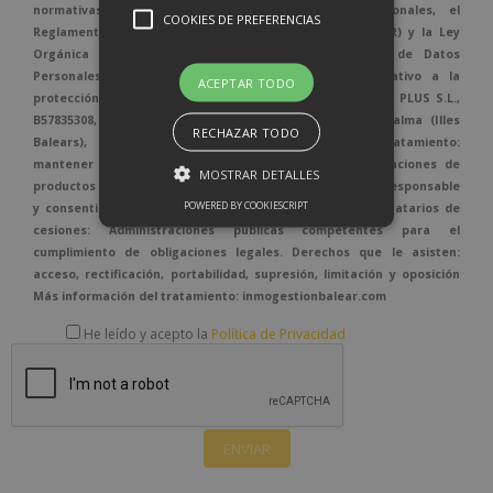
normativas vigentes en protección de datos personales, el
COOKIES DE PREFERENCIAS
Reglamento (UE) 2016/679, de 27 de abril de 2016 (GDPR) y la Ley
Orgánica 3/2018, de 5 de diciembre de Protección de Datos
Personales y garantía de los derechos digitales relativo a la
ACEPTAR TODO
protección de las personas físicas. Responsable: BALEAR PLUS S.L.,
B57835308, Carretera Valldemossa, 57, bajos, - 07010 Palma (Illes
RECHAZAR TODO
Balears), info@inmogestionbalear.com Fines del tratamiento:
mantener una relación comercial y envío de comunicaciones de
MOSTRAR DETALLES
productos o servicios Legitimación: Obligación legal del Responsable
POWERED BY COOKIESCRIPT
y consentimiento del interesado cuando proceda. Destinatarios de
cesiones: Administraciones públicas competentes para el
cumplimiento de obligaciones legales. Derechos que le asisten:
acceso, rectificación, portabilidad, supresión, limitación y oposición
Más información del tratamiento: inmogestionbalear.com
He leído y acepto la
Política de Privacidad