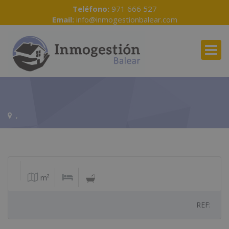
Teléfono:
971 666 527
Email:
info@inmogestionbalear.com
,
m²
REF: