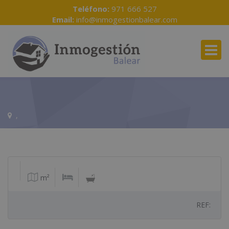
Teléfono:
971 666 527
Email:
info@inmogestionbalear.com
,
m²
REF: