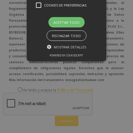
normativas vigentes en protección de datos personales, el
COOKIES DE PREFERENCIAS
Reglamento (UE) 2016/679, de 27 de abril de 2016 (GDPR) y la Ley
Orgánica 3/2018, de 5 de diciembre de Protección de Datos
Personales y garantía de los derechos digitales relativo a la
ACEPTAR TODO
protección de las personas físicas. Responsable: BALEAR PLUS S.L.,
B57835308, Carretera Valldemossa, 57, bajos, - 07010 Palma (Illes
RECHAZAR TODO
Balears), info@inmogestionbalear.com Fines del tratamiento:
mantener una relación comercial y envío de comunicaciones de
MOSTRAR DETALLES
productos o servicios Legitimación: Obligación legal del Responsable
POWERED BY COOKIESCRIPT
y consentimiento del interesado cuando proceda. Destinatarios de
cesiones: Administraciones públicas competentes para el
cumplimiento de obligaciones legales. Derechos que le asisten:
acceso, rectificación, portabilidad, supresión, limitación y oposición
Más información del tratamiento: inmogestionbalear.com
He leído y acepto la
Política de Privacidad