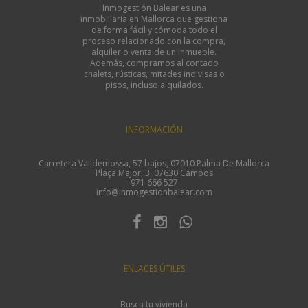
Inmogestión Balear es una
inmobiliaria en Mallorca que gestiona
de forma fácil y cómoda todo el
proceso relacionado con la compra,
alquiler o venta de un inmueble.
Además, compramos al contado
chalets, rústicas, mitades indivisas o
pisos, incluso alquilados.
INFORMACIÓN
Carretera Valldemossa, 57 bajos, 07010 Palma De Mallorca
Plaça Major, 3, 07630 Campos
971 666 527
info@inmogestionbalear.com
ENLACES ÚTILES
Busca tu vivienda