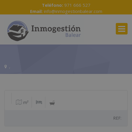
Teléfono:
971 666 527
Email:
info@inmogestionbalear.com
,
m²
REF: