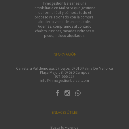
Inmogestión Balear es una
inmobiliaria en Mallorca que gestiona
de forma fácil y cómoda todo el
proceso relacionado con la compra,
alquiler o venta de un inmueble.
Además, compramos al contado
chalets, rústicas, mitades indivisas o
pisos, incluso alquilados.
INFORMACIÓN
Carretera Valldemossa, 57 bajos, 07010 Palma De Mallorca
Plaça Major, 3, 07630 Campos
971 666 527
info@inmogestionbalear.com
ENLACES ÚTILES
Busca tu vivienda