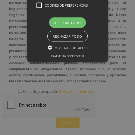
normativas vigentes en protección de datos personales, el
COOKIES DE PREFERENCIAS
Reglamento (UE) 2016/679, de 27 de abril de 2016 (GDPR) y la Ley
Orgánica 3/2018, de 5 de diciembre de Protección de Datos
Personales y garantía de los derechos digitales relativo a la
ACEPTAR TODO
protección de las personas físicas. Responsable: BALEAR PLUS S.L.,
B57835308, Carretera Valldemossa, 57, bajos, - 07010 Palma (Illes
RECHAZAR TODO
Balears), info@inmogestionbalear.com Fines del tratamiento:
mantener una relación comercial y envío de comunicaciones de
MOSTRAR DETALLES
productos o servicios Legitimación: Obligación legal del Responsable
POWERED BY COOKIESCRIPT
y consentimiento del interesado cuando proceda. Destinatarios de
cesiones: Administraciones públicas competentes para el
cumplimiento de obligaciones legales. Derechos que le asisten:
acceso, rectificación, portabilidad, supresión, limitación y oposición
Más información del tratamiento: inmogestionbalear.com
He leído y acepto la
Política de Privacidad