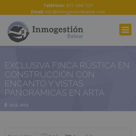
Teléfono:
971 666 527
Email:
info@inmogestionbalear.com
EXCLUSIVA FINCA RÚSTICA EN
CONSTRUCCIÓN CON
ENCANTO Y VISTAS
PANORÁMICAS EN ARTÀ
Artà, Artà