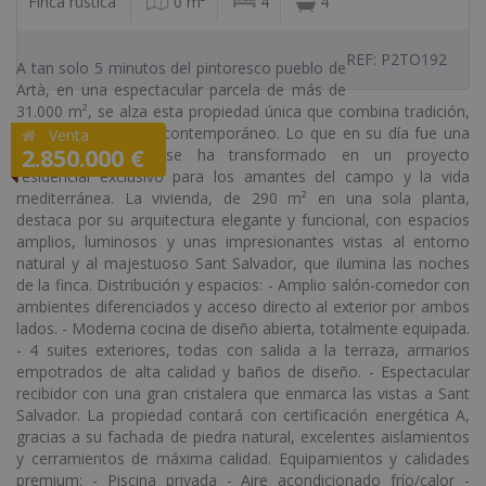
Finca rústica
0 m²
4
4
REF: P2TO192
A tan solo 5 minutos del pintoresco pueblo de
Artà, en una espectacular parcela de más de
31.000 m², se alza esta propiedad única que combina tradición,
naturaleza y diseño contemporáneo. Lo que en su día fue una
Venta
2.850.000 €
histórica vaquería se ha transformado en un proyecto
residencial exclusivo para los amantes del campo y la vida
mediterránea. La vivienda, de 290 m² en una sola planta,
destaca por su arquitectura elegante y funcional, con espacios
amplios, luminosos y unas impresionantes vistas al entorno
natural y al majestuoso Sant Salvador, que ilumina las noches
de la finca. Distribución y espacios: - Amplio salón-comedor con
ambientes diferenciados y acceso directo al exterior por ambos
lados. - Moderna cocina de diseño abierta, totalmente equipada.
- 4 suites exteriores, todas con salida a la terraza, armarios
empotrados de alta calidad y baños de diseño. - Espectacular
recibidor con una gran cristalera que enmarca las vistas a Sant
Salvador. La propiedad contará con certificación energética A,
gracias a su fachada de piedra natural, excelentes aislamientos
y cerramientos de máxima calidad. Equipamientos y calidades
premium: - Piscina privada - Aire acondicionado frío/calor -