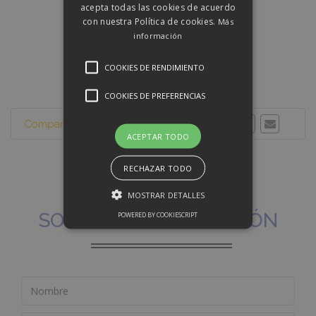
acepta todas las cookies de acuerdo
con nuestra Política de cookies.
Más
información
COOKIES DE RENDIMIENTO
COOKIES DE PREFERENCIAS
Compartir esta propiedad:
ACEPTAR TODO
RECHAZAR TODO
MOSTRAR DETALLES
SOLICITAR INFORMACIÓN
POWERED BY COOKIESCRIPT