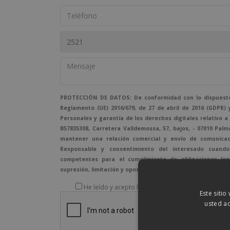
PROTECCIÓN DE DATOS: De conformidad con lo dispuesto 
Reglamento (UE) 2016/679, de 27 de abril de 2016 (GDPR) 
Personales y garantía de los derechos digitales relativo a
B57835308, Carretera Valldemossa, 57, bajos, - 07010 Palm
mantener una relación comercial y envío de comunicaci
Responsable y consentimiento del interesado cuando 
competentes para el cumplimiento de obligaciones legal
supresión, limitación y oposición Más información del tra
He leído y acepto la
Política de Privacidad
Este sitio
usted ac