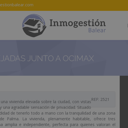
estionbalear.com
EJADAS JUNTO A OCIMAX
REF: 2521
una vivienda elevada sobre la ciudad, con vistas
y una agradable sensación de privacidad. Situado
idad de tenerlo todo a mano con la tranquilidad de una zona
e Palma. La vivienda, plenamente habitable, ofrece tres
a amplia e independiente, perfecta para quienes valoran el