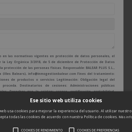
en las normativas vigentes en protección de datos personales, el
y la Ley Orgánica 3/2018, de 5 de diciembre de Protección de Datos
 la protección de las personas físicas. Responsable: BALEAR PLUS S.L.,
a (Illes Balears), info@inmogestionbalear.com Fines del tratamiento:
ones de productos o servicios Legitimación: Obligación legal del
proceda. Destinatarios de cesiones: Administraciones públicas
es. Derechos que le asisten: acceso, rectificación, portabilidad,
tamiento: inmogestionbalear.com
Ese sitio web utiliza cookies
 web usa cookies para mejorar la experiencia del usuario. Al utilizar nuestro
epta todas las cookies de acuerdo con nuestra Política de cookies.
Más inf
COOKIES DE RENDIMIENTO
COOKIES DE PREFERENCIAS