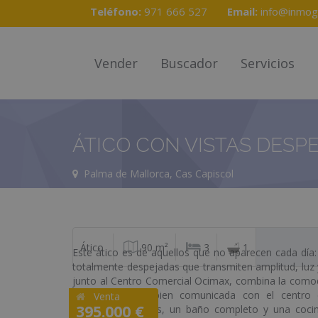
Teléfono:
971 666 527
Email:
info@inmog
Vender
Buscador
Servicios
ÁTICO CON VISTAS DESP
Palma de Mallorca, Cas Capiscol
Ático
90 m²
3
1
Este ático es de aquellos que no aparecen cada día: 
totalmente despejadas que transmiten amplitud, luz 
junto al Centro Comercial Ocimax, combina la comod
residencial muy bien comunicada con el centro d
Venta
395.000 €
dormitorios dobles, un baño completo y una cocin