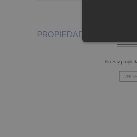
PROPIEDADES SIMILARE
No Hay propieda
VER M