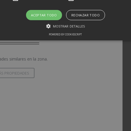
ACEPTAR TODO
RECHAZAR TODO
MOSTRAR DETALLES
S EN LA ZONA CAS CAPISCOL
POWERED BY COOKIESCRIPT
des similares en la zona.
ÁS PROPIEDADES