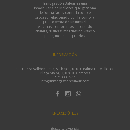
Inmogestión Balear es una
inmobiliaria en Mallorca que gestiona
de forma fácil y cómoda todo el
proceso relacionado con la compra,
alquiler o venta de un inmueble.
Además, compramos al contado
chalets, rústicas, mitades indivisas o
pisos, incluso alquilados.
INFORMACIÓN
Carretera Valldemossa, 57 bajos, 07010 Palma De Mallorca
Plaça Major, 3, 07630 Campos
971 666 527
info@inmogestionbalear.com
ENLACES ÚTILES
Busca tu vivienda