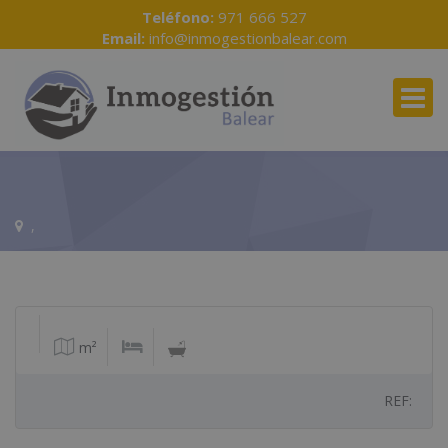
Teléfono:
971 666 527
Email:
info@inmogestionbalear.com
,
m²
REF: