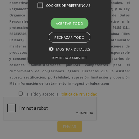
normativas vigentes en protección de datos personales, el
COOKIES DE PREFERENCIAS
Reglamento (UE) 2016/679, de 27 de abril de 2016 (GDPR) y la Ley
Orgánica 3/2018, de 5 de diciembre de Protección de Datos
Personales y garantía de los derechos digitales relativo a la
ACEPTAR TODO
protección de las personas físicas. Responsable: BALEAR PLUS S.L.,
B57835308, Carretera Valldemossa, 57, bajos, - 07010 Palma (Illes
RECHAZAR TODO
Balears), info@inmogestionbalear.com Fines del tratamiento:
mantener una relación comercial y envío de comunicaciones de
MOSTRAR DETALLES
productos o servicios Legitimación: Obligación legal del Responsable
POWERED BY COOKIESCRIPT
y consentimiento del interesado cuando proceda. Destinatarios de
cesiones: Administraciones públicas competentes para el
cumplimiento de obligaciones legales. Derechos que le asisten:
acceso, rectificación, portabilidad, supresión, limitación y oposición
Más información del tratamiento: inmogestionbalear.com
He leído y acepto la
Política de Privacidad