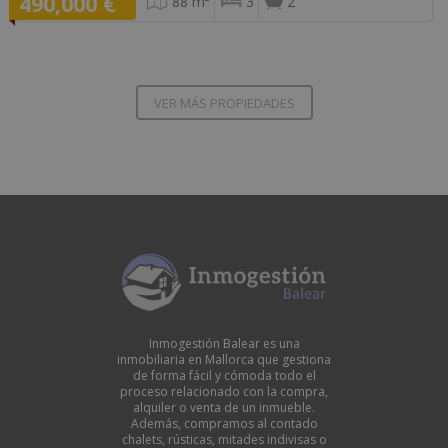
490,000 €
88 m²
3
2
VER MÁS PROPIEDADES
Inmogestión Balear es una
inmobiliaria en Mallorca que gestiona
de forma fácil y cómoda todo el
proceso relacionado con la compra,
alquiler o venta de un inmueble.
Además, compramos al contado
chalets, rústicas, mitades indivisas o