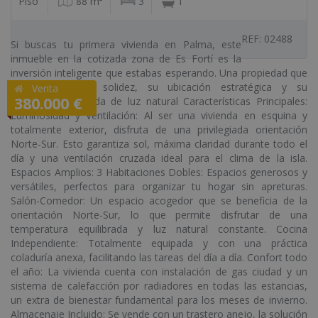
Piso
88 m²
3
1
REF: 02488
Si buscas tu primera vivienda en Palma, este
inmueble en la cotizada zona de Es Fortí es la
inversión inteligente que estabas esperando. Una propiedad que
destaca por su solidez, su ubicación estratégica y su
Venta
380.000 €
excepcional entrada de luz natural Características Principales:
Luminosidad y Ventilación: Al ser una vivienda en esquina y
totalmente exterior, disfruta de una privilegiada orientación
Norte-Sur. Esto garantiza sol, máxima claridad durante todo el
día y una ventilación cruzada ideal para el clima de la isla.
Espacios Amplios: 3 Habitaciones Dobles: Espacios generosos y
versátiles, perfectos para organizar tu hogar sin apreturas.
Salón-Comedor: Un espacio acogedor que se beneficia de la
orientación Norte-Sur, lo que permite disfrutar de una
temperatura equilibrada y luz natural constante. Cocina
Independiente: Totalmente equipada y con una práctica
coladuría anexa, facilitando las tareas del día a día. Confort todo
el año: La vivienda cuenta con instalación de gas ciudad y un
sistema de calefacción por radiadores en todas las estancias,
un extra de bienestar fundamental para los meses de invierno.
Almacenaje Incluido: Se vende con un trastero anejo, la solución