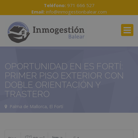
Teléfono:
971 666 527
Email:
info@inmogestionbalear.com
OPORTUNIDAD EN ES FORTÍ:
PRIMER PISO EXTERIOR CON
DOBLE ORIENTACIÓN Y
TRASTERO
Palma de Mallorca, El Fortí