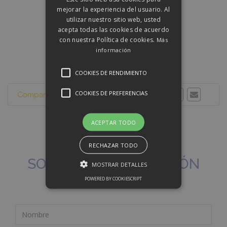
mejorar la experiencia del usuario. Al
utilizar nuestro sitio web, usted
acepta todas las cookies de acuerdo
con nuestra Política de cookies.
Más
información
COOKIES DE RENDIMIENTO
COOKIES DE PREFERENCIAS
Compartir esta propiedad:
ACEPTAR TODO
RECHAZAR TODO
SOLICITAR INFORMACIÓN
MOSTRAR DETALLES
POWERED BY COOKIESCRIPT