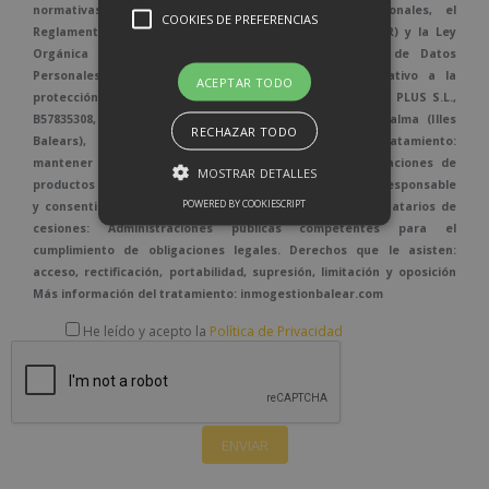
normativas vigentes en protección de datos personales, el
COOKIES DE PREFERENCIAS
Reglamento (UE) 2016/679, de 27 de abril de 2016 (GDPR) y la Ley
Orgánica 3/2018, de 5 de diciembre de Protección de Datos
Personales y garantía de los derechos digitales relativo a la
ACEPTAR TODO
protección de las personas físicas. Responsable: BALEAR PLUS S.L.,
B57835308, Carretera Valldemossa, 57, bajos, - 07010 Palma (Illes
RECHAZAR TODO
Balears), info@inmogestionbalear.com Fines del tratamiento:
mantener una relación comercial y envío de comunicaciones de
MOSTRAR DETALLES
productos o servicios Legitimación: Obligación legal del Responsable
POWERED BY COOKIESCRIPT
y consentimiento del interesado cuando proceda. Destinatarios de
cesiones: Administraciones públicas competentes para el
cumplimiento de obligaciones legales. Derechos que le asisten:
acceso, rectificación, portabilidad, supresión, limitación y oposición
Más información del tratamiento: inmogestionbalear.com
He leído y acepto la
Política de Privacidad