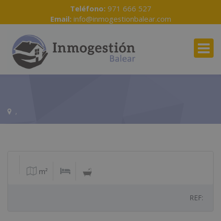
Teléfono:
971 666 527
Email:
info@inmogestionbalear.com
,
m²
REF: