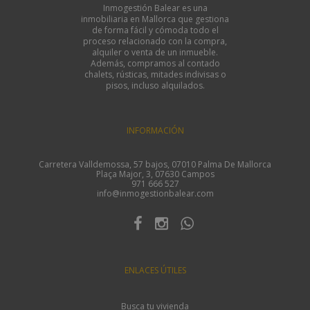
Inmogestión Balear es una
inmobiliaria en Mallorca que gestiona
de forma fácil y cómoda todo el
proceso relacionado con la compra,
alquiler o venta de un inmueble.
Además, compramos al contado
chalets, rústicas, mitades indivisas o
pisos, incluso alquilados.
INFORMACIÓN
Carretera Valldemossa, 57 bajos, 07010 Palma De Mallorca
Plaça Major, 3, 07630 Campos
971 666 527
info@inmogestionbalear.com
ENLACES ÚTILES
Busca tu vivienda