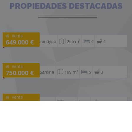
PROPIEDADES DESTACADAS
Venta
649.000 €
Casco antiguo
265 m²
4
4
Venta
750.000 €
Son Sardina
169 m²
5
3
Venta
529.000 €
Cala Major
96 m²
3
2
Venta