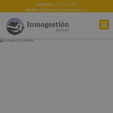
Teléfono:
971 666 527
Email:
info@inmogestionbalear.com