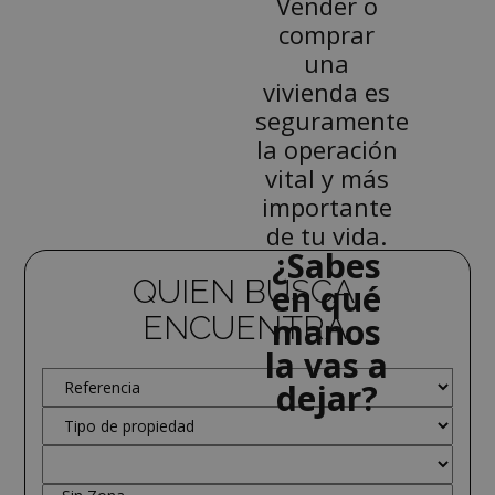
Vender o
comprar
una
vivienda es
seguramente
la operación
vital y más
importante
de tu vida.
¿Sabes
QUIEN BUSCA,
en qué
ENCUENTRA.
manos
la vas a
dejar?