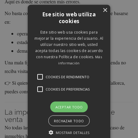
Aquí es donde se cometen más errores.
×
No basta con mirar anuncios en portales. El precio debe basarse
Ese sitio web utiliza
cookies
en:
Este sitio web usa cookies para
operaciones reales de la zona
mejorar la experiencia del usuario. Al
estado del inmueble
utilizar nuestro sitio web, usted
demanda actual
acepta todas las cookies de acuerdo
con nuestra Política de cookies.
Más
Una mala fijación de precio puede provocar que la vivienda no
información
reciba visitas o se queme en el mercado.
COOKIES DE RENDIMIENTO
👉 Si quieres saber cuánto vale tu casa en Palma de Mallorca,
COOKIES DE PREFERENCIAS
puedes consultar nuestra guía completa.
ACEPTAR TODO
La importancia de la estrategia de
venta
RECHAZAR TODO
No todas las viviendas se venden igual, y menos en el caso de
MOSTRAR DETALLES
inmuebles heredados.