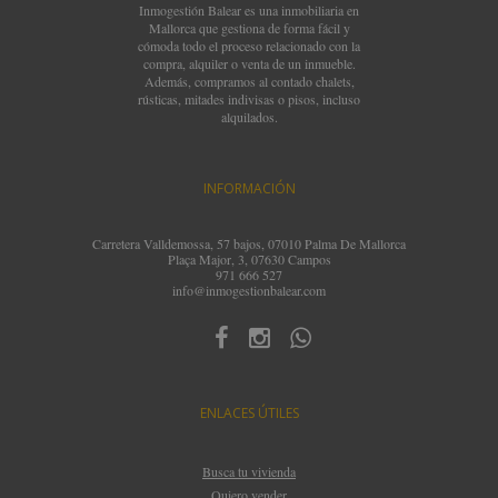
Inmogestión Balear es una inmobiliaria en
Mallorca que gestiona de forma fácil y
cómoda todo el proceso relacionado con la
compra, alquiler o venta de un inmueble.
Además, compramos al contado chalets,
rústicas, mitades indivisas o pisos, incluso
alquilados.
INFORMACIÓN
Carretera Valldemossa, 57 bajos, 07010 Palma De Mallorca
Plaça Major, 3, 07630 Campos
971 666 527
info@inmogestionbalear.com
ENLACES ÚTILES
Busca tu vivienda
Quiero vender