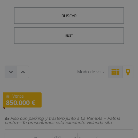
BUSCAR
RESET
Modo de vista:
Venta
REF: F2780
850.000 €
Piso
🏡 Piso con parking y trastero junto a La Rambla – Palma
centro~~Te presentamos esta excelente vivienda situ...