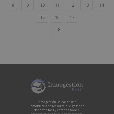
8
9
10
11
12
13
14
15
16
17
Inmogestión Balear es una
inmobiliaria en Mallorca que gestiona
de forma fácil y cómoda todo el