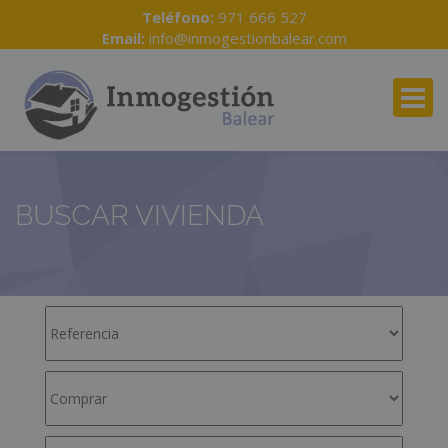
Teléfono:
971 666 527
Email:
info@inmogestionbalear.com
BUSCAR VIVIENDA