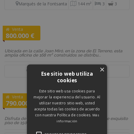
Marqués de la Fontsanta
144 m²
3
3
Venta
REF: 1812
800.000 €
Oficina
Ubicada en la calle Joan Miró, en la zona de El Terreno, esta
amplia oficina de 168 m² construidos se distribu...
×
Son Armadans
168 m²
-
-
Ese sitio web utiliza
cookies
Este sitio web usa cookies para
Venta
mejorar la experiencia del usuario. Al
REF: 100CG3939
790.000 €
utilizar nuestro sitio web, usted
Piso
acepta todas las cookies de acuerdo
con nuestra Política de cookies.
Más
Disfruta de la vida en el corazón de la ciudad en este exquisito
información
piso de 150m² ubicado en una finca emblemáti...