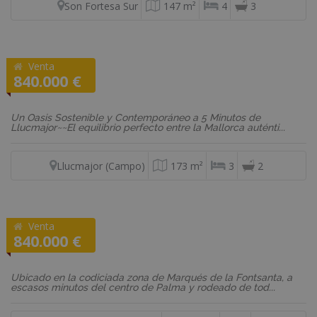
Son Fortesa Sur
147 m²
4
3
Venta
REF: F2452
840.000 €
Finca rústica
Un Oasis Sostenible y Contemporáneo a 5 Minutos de
Llucmajor~~El equilibrio perfecto entre la Mallorca auténti...
Llucmajor (Campo)
173 m²
3
2
Venta
REF: P6JC44
840.000 €
Ático
Ubicado en la codiciada zona de Marqués de la Fontsanta, a
escasos minutos del centro de Palma y rodeado de tod...