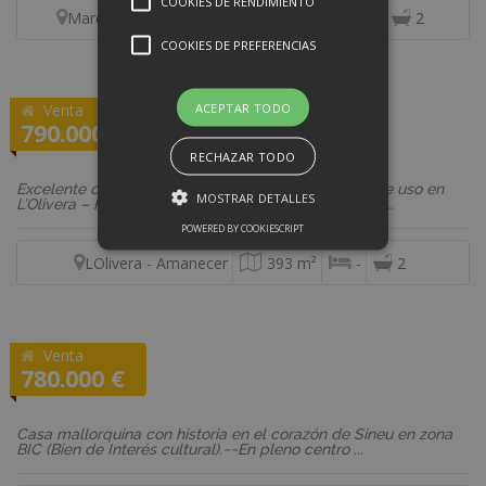
COOKIES DE RENDIMIENTO
Marqués de la Fontsanta
138 m²
3
2
COOKIES DE PREFERENCIAS
ACEPTAR TODO
Venta
REF: F2787
790.000 €
Local comercial
RECHAZAR TODO
Excelente oportunidad con posibilidad de cambio de uso en
MOSTRAR DETALLES
L’Olivera – Palma~~Presentamos esta interesante pr...
POWERED BY COOKIESCRIPT
LOlivera - Amanecer
393 m²
-
2
Venta
REF: 02492
780.000 €
Casa
Casa mallorquina con historia en el corazón de Sineu en zona
BIC (Bien de Interés cultural).~~En pleno centro ...