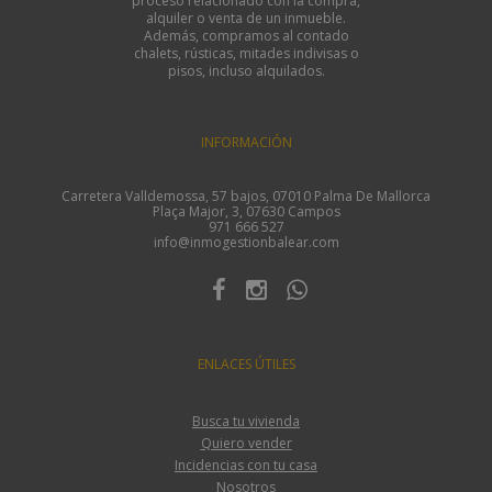
proceso relacionado con la compra,
alquiler o venta de un inmueble.
Además, compramos al contado
chalets, rústicas, mitades indivisas o
pisos, incluso alquilados.
INFORMACIÓN
Carretera Valldemossa, 57 bajos, 07010 Palma De Mallorca
Plaça Major, 3, 07630 Campos
971 666 527
info@inmogestionbalear.com
ENLACES ÚTILES
Busca tu vivienda
Quiero vender
Incidencias con tu casa
Nosotros