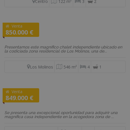
Centro
122 m²
3
2
Venta
REF: 01701
850.000 €
Chalet
Presentamos este magnífico chalet independiente ubicado en
la codiciada zona residencial de Los Molinos, una de...
Los Molinos
546 m²
4
1
Venta
REF: VD572
849.000 €
Casa
Se presenta una excepcional oportunidad para adquirir una
magnífica casa independiente en la acogedora zona de ...