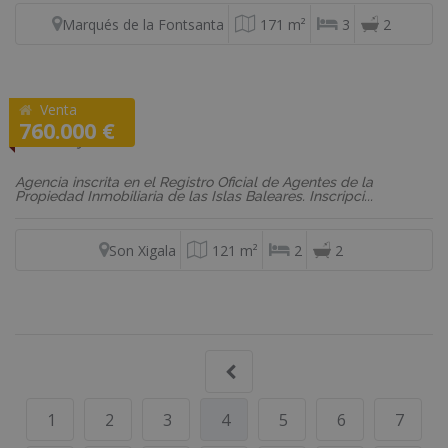
Marqués de la Fontsanta
171 m²
3
2
Venta
REF: 590
760.000 €
Planta baja
Agencia inscrita en el Registro Oficial de Agentes de la
Propiedad Inmobiliaria de las Islas Baleares. Inscripci...
Son Xigala
121 m²
2
2
1
2
3
4
5
6
7