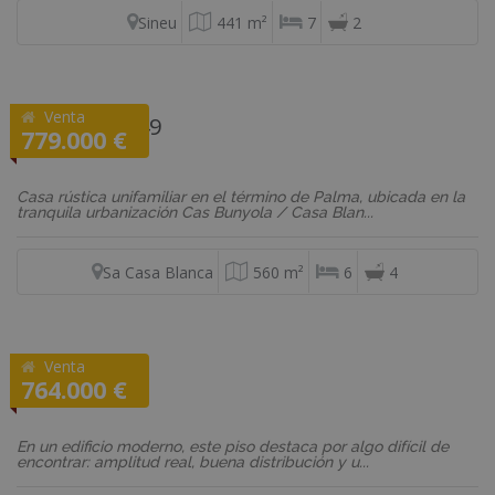
Sineu
441 m²
7
2
Venta
REF: 04205149
779.000 €
Casa con terreno
Casa rústica unifamiliar en el término de Palma, ubicada en la
tranquila urbanización Cas Bunyola / Casa Blan...
Sa Casa Blanca
560 m²
6
4
Venta
REF: F2781
764.000 €
Piso
En un edificio moderno, este piso destaca por algo difícil de
encontrar: amplitud real, buena distribución y u...