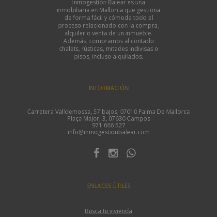
Inmogestión Balear es una
inmobiliaria en Mallorca que gestiona
de forma fácil y cómoda todo el
proceso relacionado con la compra,
alquiler o venta de un inmueble.
Además, compramos al contado
chalets, rústicas, mitades indivisas o
pisos, incluso alquilados.
INFORMACIÓN
Carretera Valldemossa, 57 bajos, 07010 Palma De Mallorca
Plaça Major, 3, 07630 Campos
971 666 527
info@inmogestionbalear.com
ENLACES ÚTILES
Busca tu vivienda