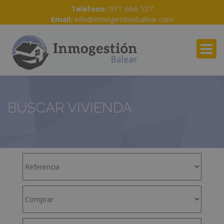
Teléfono:
971 666 527
Email:
info@inmogestionbalear.com
BUSCAR VIVIENDA