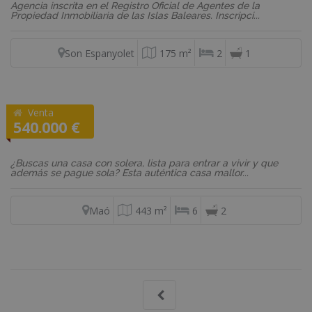
Agencia inscrita en el Registro Oficial de Agentes de la
Propiedad Inmobiliaria de las Islas Baleares. Inscripci...
Son Espanyolet
175 m²
2
1
Venta
REF: VD583
540.000 €
Casa
¿Buscas una casa con solera, lista para entrar a vivir y que
además se pague sola? Esta auténtica casa mallor...
Maó
443 m²
6
2