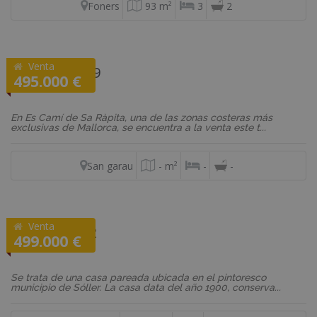
Foners
93 m²
3
2
Venta
REF: P2TO189
495.000 €
Solar
En Es Camí de Sa Ràpita, una de las zonas costeras más
exclusivas de Mallorca, se encuentra a la venta este t...
San garau
- m²
-
-
Venta
REF: VD570_2
499.000 €
Casa
Se trata de una casa pareada ubicada en el pintoresco
municipio de Sóller. La casa data del año 1900, conserva...