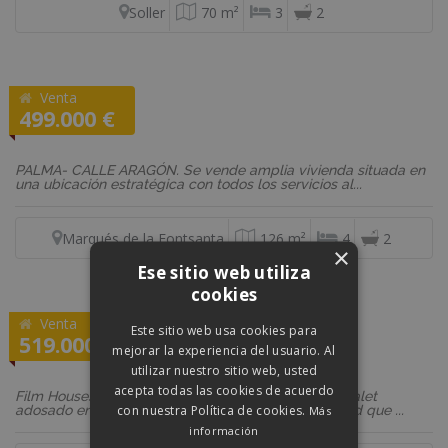
Soller
70 m²
3
2
Venta
REF: 02442
499.000 €
Piso
PALMA- CALLE ARAGÓN. Se vende amplia vivienda situada en
una ubicación estratégica con todos los servicios al...
Marqués de la Fontsanta
126 m²
4
2
×
Ese sitio web utiliza
cookies
Venta
REF: FH1225
Este sitio web usa cookies para
519.000 €
mejorar la experiencia del usuario. Al
Adosado
utilizar nuestro sitio web, usted
acepta todas las cookies de acuerdo
Film Houses tiene el placer de presentarles este chalet
con nuestra Política de cookies.
adosado en venta en Búger, Mallorca, una propiedad que ...
Más
información