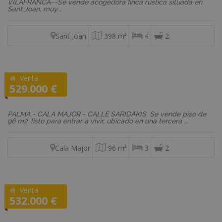
VILAFRANCA~~Se vende acogedora finca rústica situada en
Sant Joan, muy...
Sant Joan
398 m²
4
2
Venta
REF: 02305
529.000 €
Piso
PALMA - CALA MAJOR - CALLE SARIDAKIS. Se vende piso de
96 m2, listo para entrar a vivir, ubicado en una tercera ...
Cala Major
96 m²
3
2
Venta
REF: 556
532.000 €
Adosado