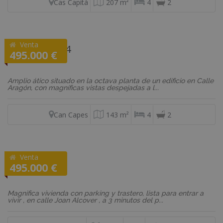
Cas Capità
207 m²
4
2
Venta
REF: P4TO194
495.000 €
Ático
Amplio ático situado en la octava planta de un edificio en Calle
Aragón, con magníficas vistas despejadas a l...
Can Capes
143 m²
4
2
Venta
REF: 9016
495.000 €
Piso
Magnifica vivienda con parking y trastero, lista para entrar a
vivir , en calle Joan Alcover , a 3 minutos del p...