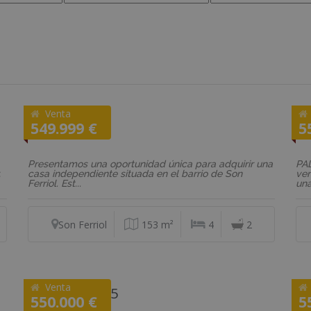
Venta
REF: VD586
RE
549.999 €
5
Casa
Ad
Presentamos una oportunidad única para adquirir una
PA
,
casa independiente situada en el barrio de Son
ven
Ferriol. Est...
una
Son Ferriol
153 m²
4
2
Venta
REF: P1TM125
RE
550.000 €
5
Nave industrial
Pis