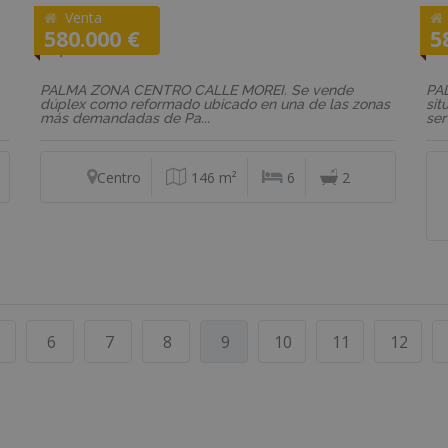
Venta
REF: 02441
RE
580.000 €
5
Dúplex
Pis
PALMA ZONA CENTRO CALLE MOREI. Se vende
PA
dúplex como reformado ubicado en una de las zonas
sit
más demandadas de Pa...
ser
Centro
146 m²
6
2
6
7
8
9
10
11
12