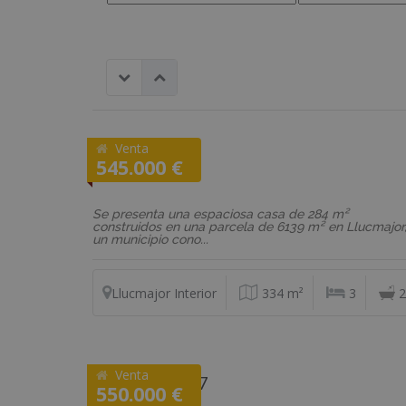
Venta
REF: VD534
545.000 €
Casa
Se presenta una espaciosa casa de 284 m²
construidos en una parcela de 6139 m² en Llucmajor
un municipio cono...
Llucmajor Interior
334 m²
3
2
Venta
REF: P2TO177
550.000 €
Ático