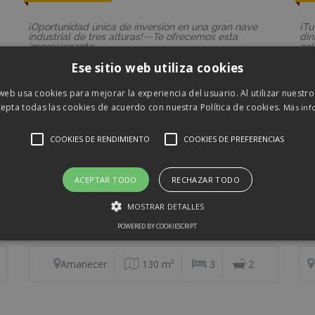
¡Oportunidad única de inversión en una gran nave
¡Tu
industrial de tres alturas!~~Te ofrecemos esta
di
impresionante...
cal
Ese sitio web utiliza cookies
Llucmajor (Campo)
810 m²
-
6
 web usa cookies para mejorar la experiencia del usuario. Al utilizar nuestro
epta todas las cookies de acuerdo con nuestra Política de cookies.
Más inf
COOKIES DE RENDIMIENTO
COOKIES DE PREFERENCIAS
Venta
REF: 04205146
RE
569.900 €
5
Piso
Ca
ACEPTAR TODO
RECHAZAR TODO
o
Nota: La vivienda está lista para entrar a vivir. Hay 6
¿Bu
MOSTRAR DETALLES
s
imágenes (las primeras) generadas con IA para hacer
lug
un...
una 
POWERED BY COOKIESCRIPT
Amanecer
130 m²
3
2