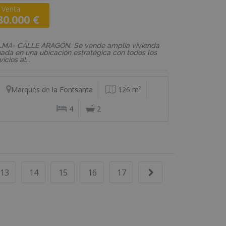
Venta
F: 02445
80.000 €
o
LMA- CALLE ARAGÓN. Se vende amplia vivienda
uada en una ubicación estratégica con todos los
vicios al...
Marqués de la Fontsanta
126 m²
4
2
13
14
15
16
17