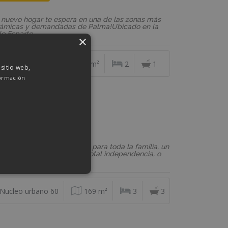
 nuevo hogar te espera en una de las zonas más
námicas y demandadas de Palma!Ubicado en la
le Esparte...
×
Santa Catalina
64 m²
2
1
 sitio web,
ormación
Venta
F: VD615
75.000 €
sa
scas un hogar con espacio para toda la familia, un
ar donde teletrabajar con total independencia, o
i...
Nucleo urbano 60
169 m²
3
3