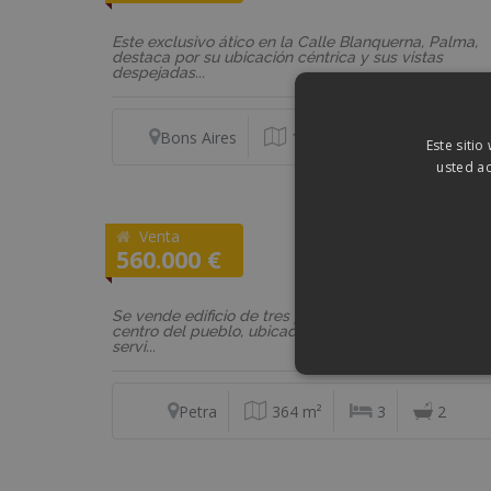
Este exclusivo ático en la Calle Blanquerna, Palma,
destaca por su ubicación céntrica y sus vistas
despejadas...
Bons Aires
120 m²
3
2
Este sitio
usted ac
Venta
REF: P1NA83
560.000 €
Casa
Se vende edificio de tres plantas con garaje en plen
centro del pueblo, ubicado en una zona con todos lo
servi...
Petra
364 m²
3
2