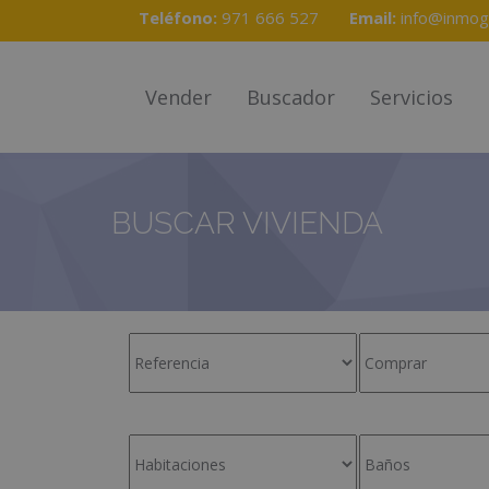
Teléfono:
971 666 527
Email:
info@inmog
Vender
Buscador
Servicios
BUSCAR VIVIENDA