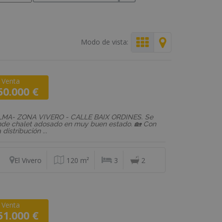
Modo de vista:
Venta
F: 02420
50.000 €
osado
LMA- ZONA VIVERO - CALLE BAIX ORDINES. Se
de chalet adosado en muy buen estado. 🏡 Con
 distribución ...
El Vivero
120 m²
3
2
Venta
F: VD620
51.000 €
o