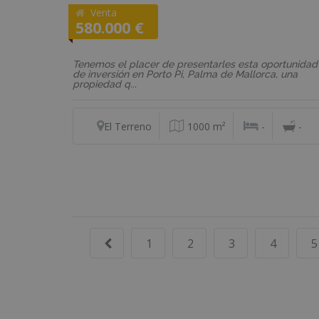
Venta
REF: FH1222
580.000 €
Almacén
Tenemos el placer de presentarles esta oportunidad
de inversión en Porto Pi, Palma de Mallorca, una
propiedad q...
El Terreno
1000 m²
-
-
1
2
3
4
5